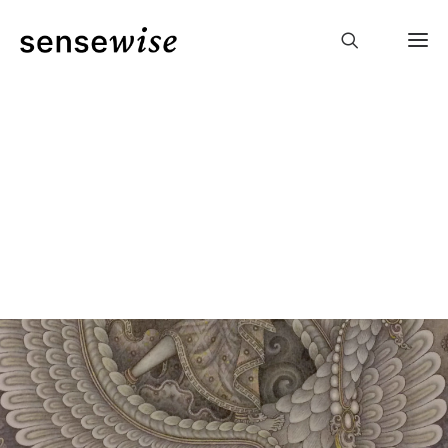
coaching
laughter
yoga
events
podcast
julia
contact
deutsch