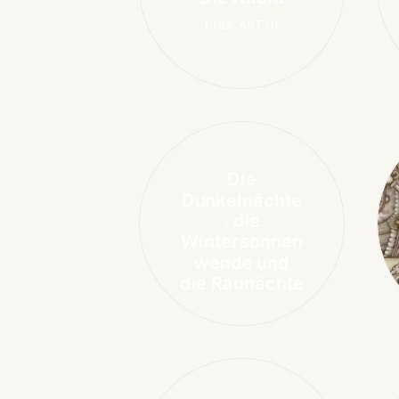
PODCAST 01
Die
Dunkelnächte
, die
Wintersonnen
wende und
die Raunächte