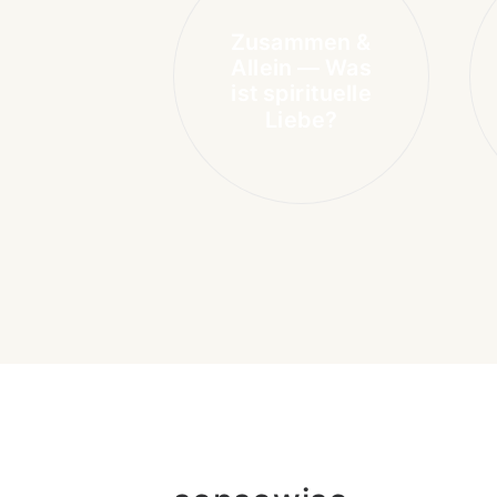
Zusammen &
Allein — Was
ist spirituelle
Liebe?