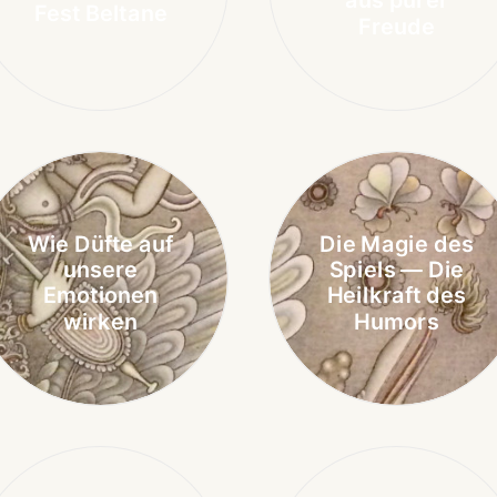
aus purer
Fest Beltane
Freude
Wie Düfte auf
Die Magie des
unsere
Spiels — Die
Emotionen
Heilkraft des
wirken
Humors