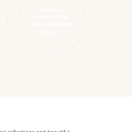
Körper &
Sinne — Der
Sinn der Sinne
PODCAST 13