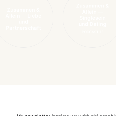
Zusammen &
Zusammen &
Allein —
Allein — Liebe
Singlesein
und
und Dating
Partnerschaft
PODCAST 12