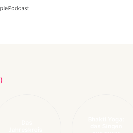
plePodcast
)
Bhakti Yoga:
Das
das Singen
Jahreskreis-