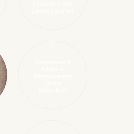
brauchen und
Lachen gut tut
Zusammen &
Allein —
Interview mit
Daniel
Schreiber