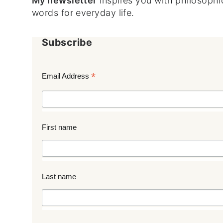
My newsletter
inspires you with philosophic
words for everyday life.
Subscribe
*
Email Address
First name
Last name