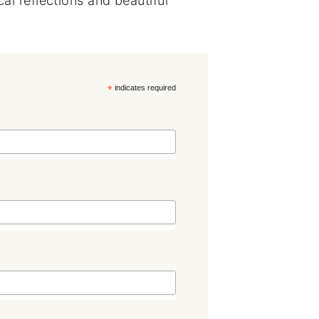
al reflections and beautiful
*
indicates required