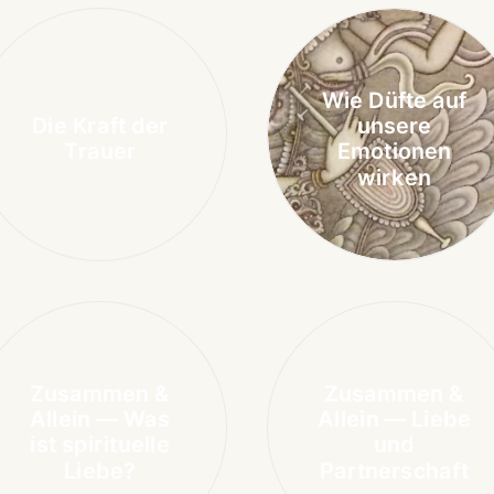
Wie Düfte auf
Die Kraft der
unsere
Trauer
Emotionen
wirken
Zusammen &
Zusammen &
Allein — Was
Allein — Liebe
ist spirituelle
und
Liebe?
Partnerschaft