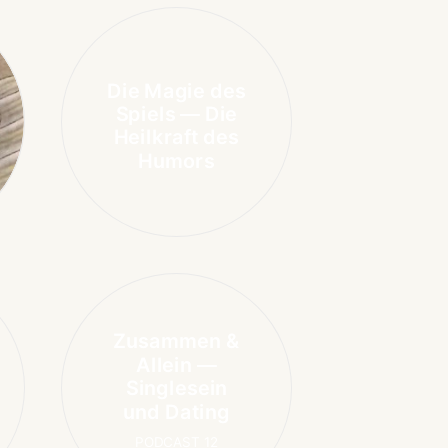
Die Magie des
Spiels — Die
Heilkraft des
Humors
Zusammen &
Allein —
Singlesein
und Dating
PODCAST 12