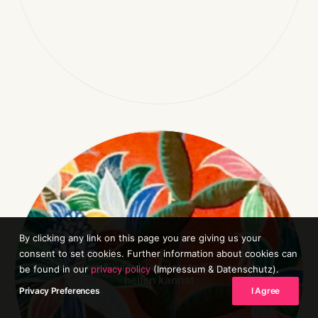
By clicking any link on this page you are giving us your
consent to set cookies. Further information about cookies can
Yielding & wie du verletzte Körperteile
be found in our
privacy policy
(Impressum & Datenschutz).
heilen kannst
Privacy Preferences
I Agree